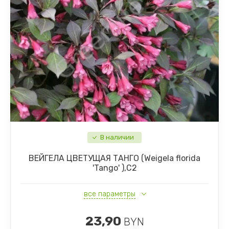
Сосны
Клубника
Плодовые деревья и кустарники, саженцы
Почвопокровные стелящиеся растения
Травы и злаки
Многолетники
В наличии
ВЕЙГЕЛА ЦВЕТУЩАЯ ТАНГО (Weigela florida
'Tango' ),С2
все параметры
23,90
BYN