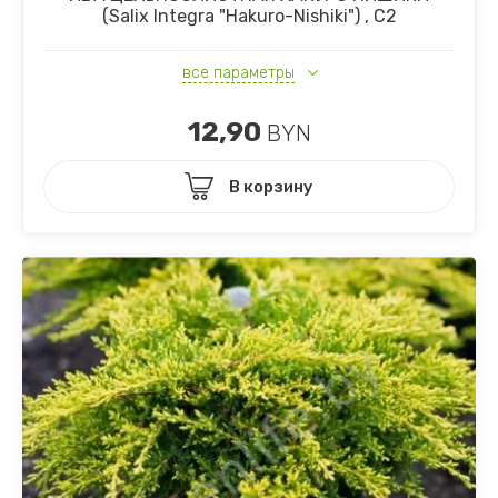
(Salix Integra "Hakuro-Nishiki") , С2
все параметры
12,90
BYN
В корзину