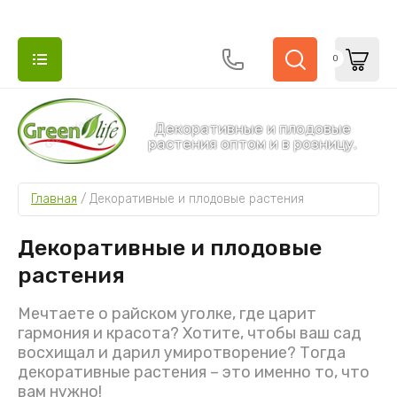
0
Декоративные и плодовые
растения оптом и в розницу.
НАЗАД
НАЗАД
Главная
 / 
Декоративные и плодовые растения
ДЕКОРАТИВНЫЕ И ПЛОДОВЫЕ РАСТЕНИЯ
ДЕРЕВЬЯ 
Декоративные и плодовые
Туи
Гортензии
растения
Можжевельники
Мечтаете о райском уголке, где царит
гармония и красота? Хотите, чтобы ваш сад
Деревья и кустарники
восхищал и дарил умиротворение? Тогда
декоративные растения – это именно то, что
Ель
вам нужно!