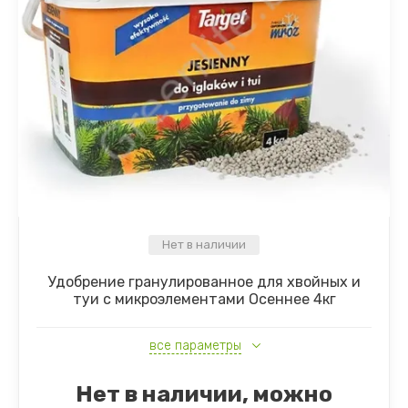
Сосны
Клубника
Плодовые деревья и кустарники, саженцы
Почвопокровные стелящиеся растения
Травы и злаки
Многолетники
Нет в наличии
Удобрение гранулированное для хвойных и
туи с микроэлементами Осеннее 4кг
все параметры
Нет в наличии, можно