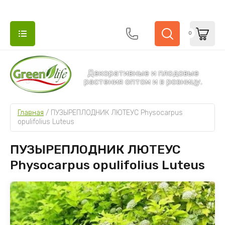
0
Декоративные и плодовые
растения оптом и в розницу.
НАЗАД
НАЗАД
Главная
 / 
ПУЗЫРЕПЛОДНИК ЛЮТЕУС Physocarpus 
opulifolius Luteus
ДЕКОРАТИВНЫЕ И ПЛОДОВЫЕ РАСТЕНИЯ
ДЕРЕВЬЯ 
ПУЗЫРЕПЛОДНИК ЛЮТЕУС
Туи
Гортензии
Physocarpus opulifolius Luteus
Можжевельники
Деревья и кустарники
Ель