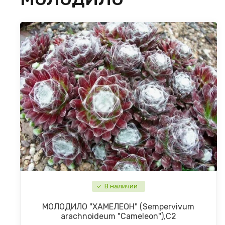
В наличии
МОЛОДИЛО "ХАМЕЛЕОН" (Sempervivum
arachnoideum "Cameleon"),С2