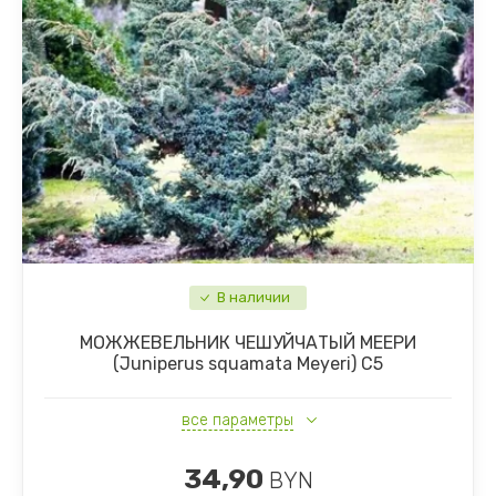
Сосны
Клубника
Плодовые деревья и кустарники, саженцы
Почвопокровные стелящиеся растения
Травы и злаки
Многолетники
В наличии
МОЖЖЕВЕЛЬНИК ЧЕШУЙЧАТЫЙ МЕЕРИ
(Juniperus squamata Meyeri) С5
все параметры
34,90
BYN