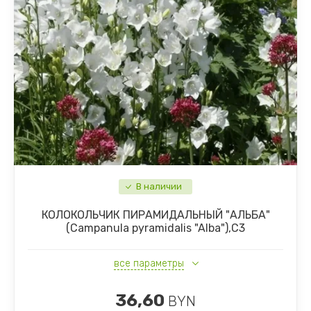
Сосны
Клубника
Плодовые деревья и кустарники, саженцы
Почвопокровные стелящиеся растения
Травы и злаки
Многолетники
В наличии
КОЛОКОЛЬЧИК ПИРАМИДАЛЬНЫЙ "АЛЬБА"
(Campanula pyramidalis "Alba"),С3
все параметры
36,60
BYN