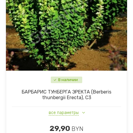
Сосны
Клубника
Плодовые деревья и кустарники, саженцы
Почвопокровные стелящиеся растения
Травы и злаки
Многолетники
В наличии
БАРБАРИС ТУНБЕРГА ЭРЕКТА (Berberis
thunbergii Erecta), С3
все параметры
29,90
BYN