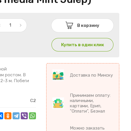
В корзину
Купить в один клик
ной
м ростом. В
Доставка по Минску
 2-3 м. Побеги
Принимаем оплату:
С2
наличными,
картами, Ерип,
"Оплати", Безнал
Можно заказать