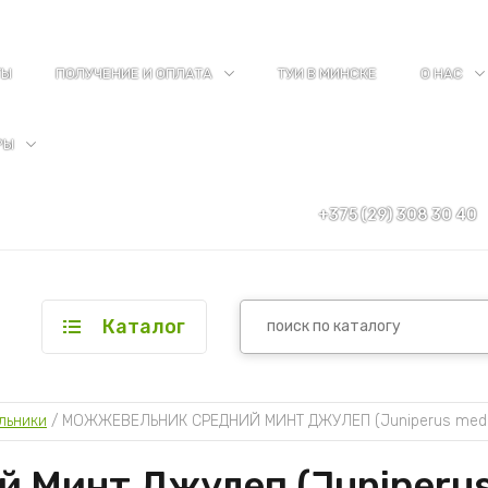
ТЫ
ПОЛУЧЕНИЕ И ОПЛАТА
ТУИ В МИНСКЕ
О НАС
РЫ
+375 (29) 308 30 40
Каталог
льники
 / 
МОЖЖЕВЕЛЬНИК СРЕДНИЙ МИНТ ДЖУЛЕП (Juniperus media 
Минт Джулеп (Juniperus 