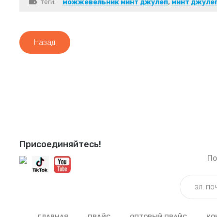
теги:
можжевельник минт джулеп
,
минт джуле
Назад
Присоединяйтесь!
По
ГЛАВНАЯ
ПРАЙС
ОПТОВЫЙ ПРАЙС
КО