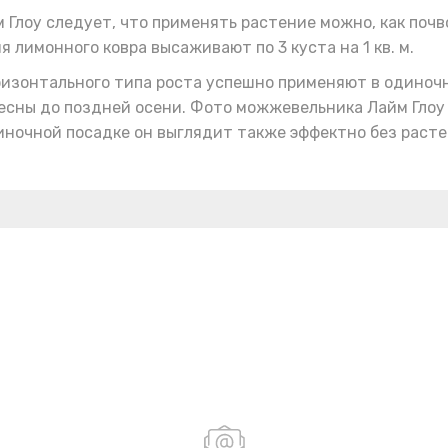
Глоу следует, что применять растение можно, как поч
 лимонного ковра высаживают по 3 куста на 1 кв. м.
оризонтального типа роста успешно применяют в одиноч
есны до поздней осени. Фото можжевельника Лайм Глоу 
иночной посадке он выглядит также эффектно без раст