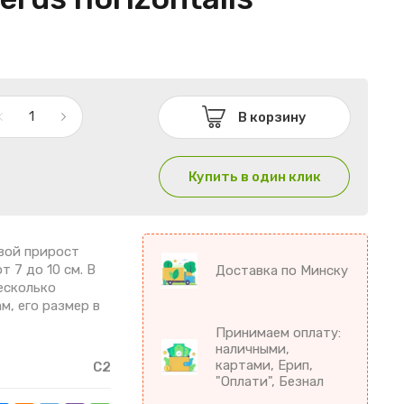
В корзину
Купить в один клик
вой прирост
 7 до 10 см. В
Доставка по Минску
есколько
м, его размер в
Принимаем оплату:
наличными,
картами, Ерип,
С2
"Оплати", Безнал