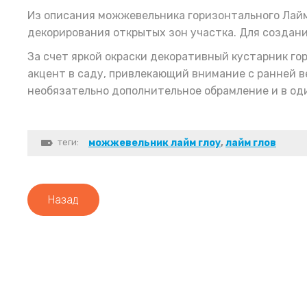
Из описания можжевельника горизонтального Лайм 
декорирования открытых зон участка. Для создания
За счет яркой окраски декоративный кустарник г
акцент в саду, привлекающий внимание с ранней в
необязательно дополнительное обрамление и в од
теги:
можжевельник лайм глоу
,
лайм глов
Назад