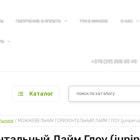
ТЫ
ПОЛУЧЕНИЕ И ОПЛАТА
ТУИ В МИНСКЕ
О НАС
РЫ
+375 (29) 308 30 40
Каталог
льники
 / 
МОЖЖЕВЕЛЬНИК ГОРИЗОНТАЛЬНЫЙ ЛАЙМ ГЛОУ (juniperus ho
альный Лайм Глоу (junipe