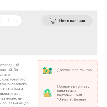
Нет в наличии
истопадный
раской. Он
Доставка по Минску
стигая
, красноватого
 темно-зеленого
Принимаем оплату:
пятнышками и
наличными,
ашиваются в
картами, Ерип,
мае-июне, не
"Оплати", Безнал
и соцветиями до