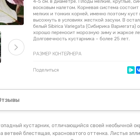
4-5 см. в диаметре. Плоды мелкие, круглые, си
восковым налетом. Корневая система состоит
мелких и тонких корней, именно поэтому кус
высохнуть в условиях жесткой засухи. В оста
белый Sibirica Variegata (Сибирика Вариегата)
хорошо переносит морозную зиму и жаркое ле
Долговечность кустарника – более 25 лет.
РАЗМЕР КОНТЕЙНЕРА
Поделиться
Отзывы
топадный кустарник, отличающийся своей необычной окр
а ветвей блестящая, красноватого оттенка. Листья элл