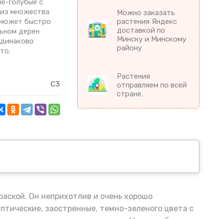
не-голубые с
 из множества
Можно заказать
т может быстро
растения Яндекс
доставкой по
льном дерен
Минску и Минскому
 одинаково
району
то.
Растения
С3
отправляем по всей
стране.
аской. Он неприхотлив и очень хорошо
иптические, заостренные, темно-зеленого цвета с