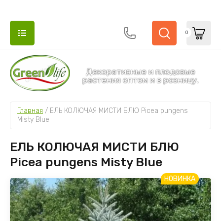
0
Декоративные и плодовые
растения оптом и в розницу.
НАЗАД
НАЗАД
Главная
 / 
ЕЛЬ КОЛЮЧАЯ МИСТИ БЛЮ Picea pungens 
Misty Blue
ДЕКОРАТИВНЫЕ И ПЛОДОВЫЕ РАСТЕНИЯ
ДЕРЕВЬЯ 
ЕЛЬ КОЛЮЧАЯ МИСТИ БЛЮ
Туи
Гортензии
Picea pungens Misty Blue
Можжевельники
НОВИНКА
Деревья и кустарники
Ель